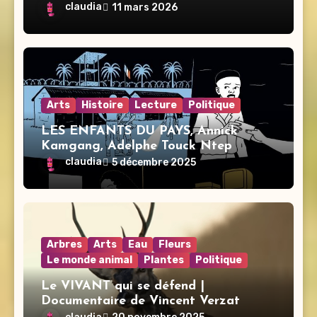
claudia
11 mars 2026
Arts
Histoire
Lecture
Politique
LES ENFANTS DU PAYS, Annick
Kamgang, Adelphe Touck Ntep
claudia
5 décembre 2025
Arbres
Arts
Eau
Fleurs
Le monde animal
Plantes
Politique
Le VIVANT qui se défend |
Documentaire de Vincent Verzat