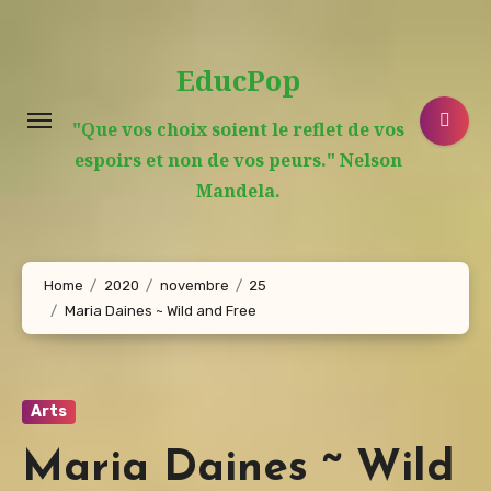
Aller
au
EducPop
contenu
principal
"Que vos choix soient le reflet de vos
espoirs et non de vos peurs." Nelson
Mandela.
Home
2020
novembre
25
Maria Daines ~ Wild and Free
Arts
Maria Daines ~ Wild