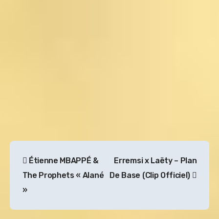
Navigation
Étienne MBAPPÉ &
Erremsi x Laëty – Plan
de
The Prophets « Alané
De Base (Clip Officiel)
l’article
»