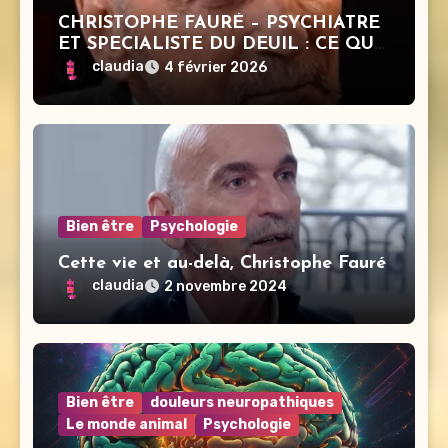
CHRISTOPHE FAURÉ – PSYCHIATRE
ET SPECIALISTE DU DEUIL : CE QUE
PERSONNE N’OSE DIRE SUR LA
claudia
4 février 2026
MORT
Bien être
Psychologie
Cette vie et au-delà, Christophe Fauré
claudia
2 novembre 2024
Bien être
douleurs neuropathiques
Le monde animal
Psychologie