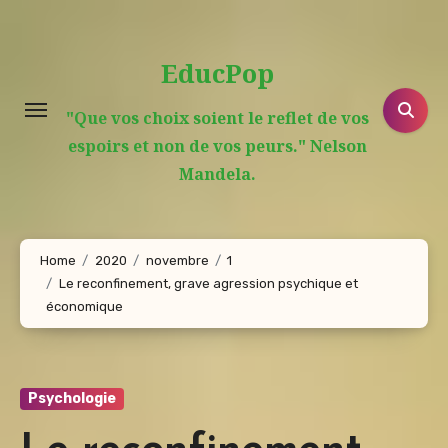
Aller
au
EducPop
contenu
principal
"Que vos choix soient le reflet de vos
espoirs et non de vos peurs." Nelson
Mandela.
Home
2020
novembre
1
Le reconfinement, grave agression psychique et
économique
Psychologie