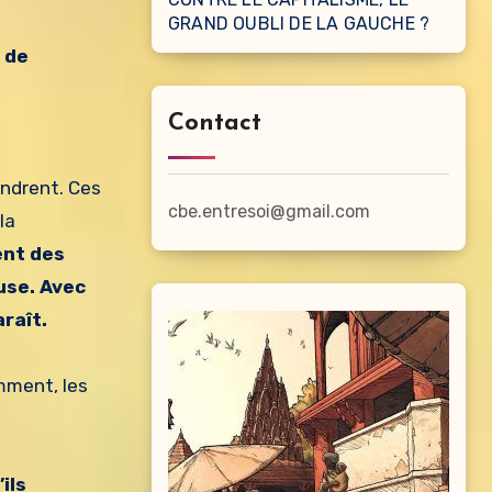
GRAND OUBLI DE LA GAUCHE ?
 de
Contact
ondrent. Ces
cbe.entresoi@gmail.com
la
ent des
use. Avec
araît.
mment, les
ils