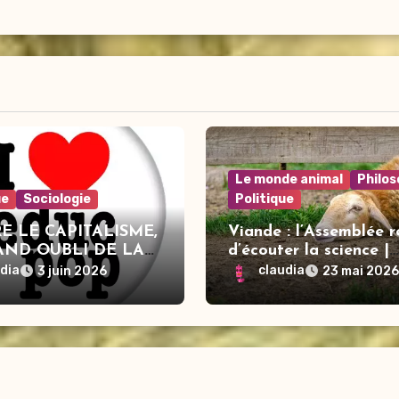
Le monde animal
Philos
ue
Sociologie
Politique
E LE CAPITALISME,
Viande : l’Assemblée r
AND OUBLI DE LA
d’écouter la science |
E ?
Aymeric Caron | Loi
udia
claudia
3 juin 2026
23 mai 2026
d’urgence agricole