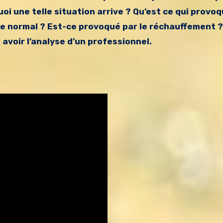
oi une telle situation arrive ? Qu’est ce qui provo
-ce normal ? Est-ce provoqué par le réchauffement ? 
é avoir l’analyse d’un professionnel.