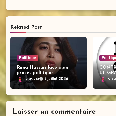
Related Post
Politique
Politiq
Rima Hassan face à un
CONTR
procès politique
LE GR
GAUCH
claudia
cla
7 juillet 2026
Laisser un commentaire