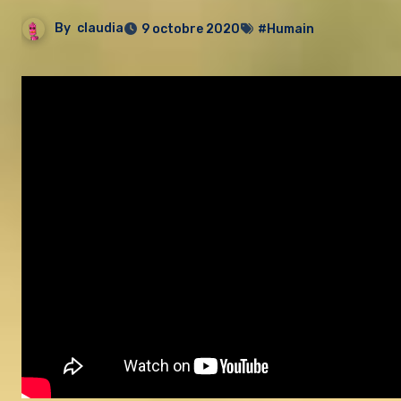
By
claudia
9 octobre 2020
#Humain