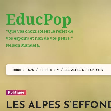
Aller
au
EducPop
contenu
principal
"Que vos choix soient le reflet de
vos espoirs et non de vos peurs."
Nelson Mandela.
Home
2020
octobre
9
LES ALPES S’EFFONDRENT
Politique
LES ALPES S’EFFO