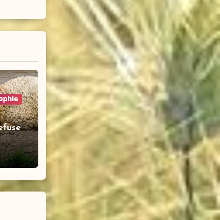
ophie
efuse