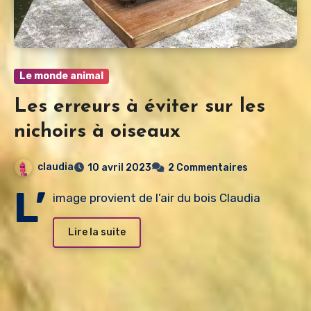
Le monde animal
Les erreurs à éviter sur les
nichoirs à oiseaux
claudia
10 avril 2023
2 Commentaires
L’
image provient de l’air du bois Claudia
Lire la suite