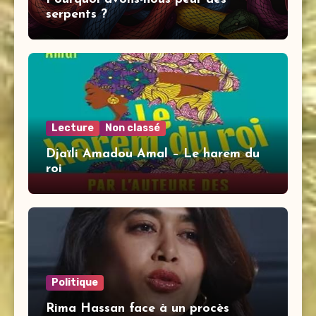
serpents ?
Lecture
Non classé
Djaïli Amadou Amal – Le harem du
roi
Politique
Rima Hassan face à un procès