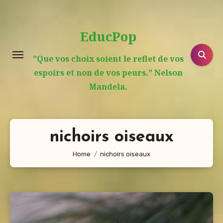
Aller
au
EducPop
contenu
principal
"Que vos choix soient le reflet de vos
espoirs et non de vos peurs." Nelson
Mandela.
nichoirs oiseaux
Home
nichoirs oiseaux