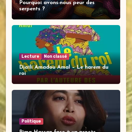
Pourquoi avons-nous peur des
serpents ?
Lecture
Non classé
Djaïli Amadou Amal – Le harem du
roi
Politique