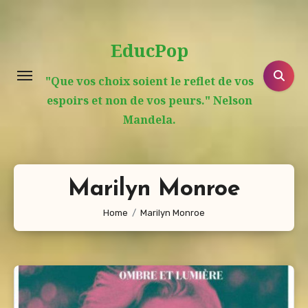
Aller
au
EducPop
contenu
principal
"Que vos choix soient le reflet de vos
espoirs et non de vos peurs." Nelson
Mandela.
Marilyn Monroe
Home
Marilyn Monroe