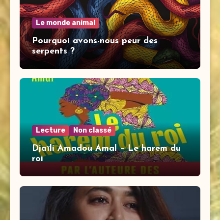
Le monde animal
Pourquoi avons-nous peur des
serpents ?
Lecture
Non classé
Djaïli Amadou Amal – Le harem du
roi