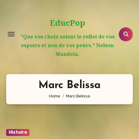
Aller
au
EducPop
contenu
principal
"Que vos choix soient le reflet de vos
espoirs et non de vos peurs." Nelson
Mandela.
Marc Belissa
Home
Marc Belissa
Histoire