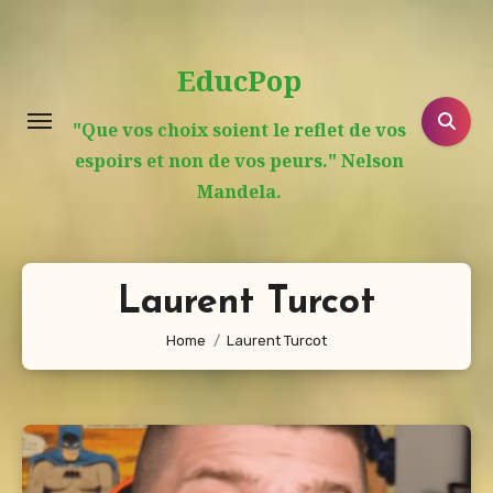
Aller
au
EducPop
contenu
principal
"Que vos choix soient le reflet de vos
espoirs et non de vos peurs." Nelson
Mandela.
Laurent Turcot
Home
Laurent Turcot