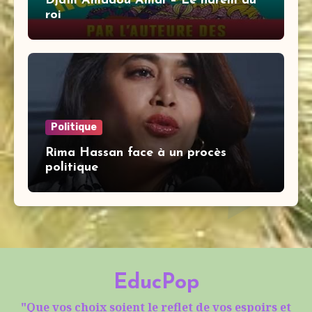
Djaïli Amadou Amal – Le harem du
roi
Politique
Rima Hassan face à un procès
politique
EducPop
"Que vos choix soient le reflet de vos espoirs et