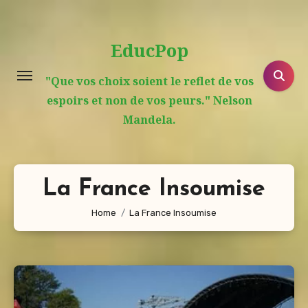
Aller
au
EducPop
contenu
principal
"Que vos choix soient le reflet de vos
espoirs et non de vos peurs." Nelson
Mandela.
La France Insoumise
Home
La France Insoumise