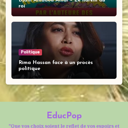
Djaïli Amadou Amal – Le harem du
roi
Politique
Rima Hassan face à un procès
politique
EducPop
"Que vos choix soient le reflet de vos espoirs et