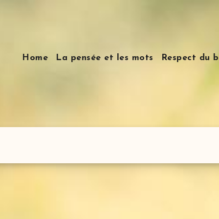
Home
La pensée et les mots
Respect du b