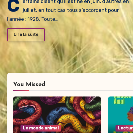
C
ertains disent qu’il est né en juin, d’autres en
juillet, en tout cas tous s’accordent pour
l’année : 1928. Toute…
Lire la suite
You Missed
Le monde animal
Lectu