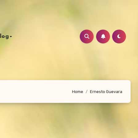
log
Home
Ernesto Guevara