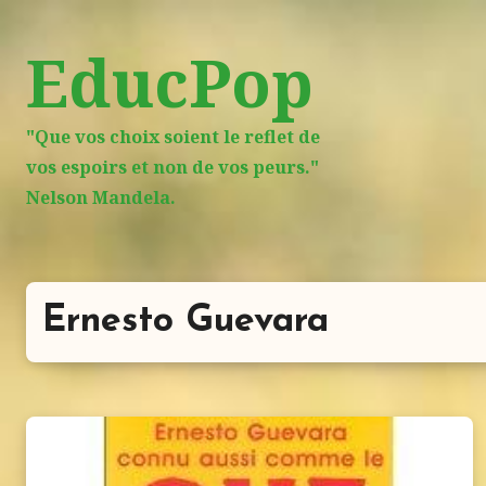
Aller
au
EducPop
contenu
principal
"Que vos choix soient le reflet de
vos espoirs et non de vos peurs."
Nelson Mandela.
Ernesto Guevara