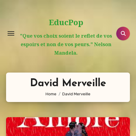
Aller
au
EducPop
contenu
principal
"Que vos choix soient le reflet de vos
espoirs et non de vos peurs." Nelson
Mandela.
David Merveille
Home
David Merveille