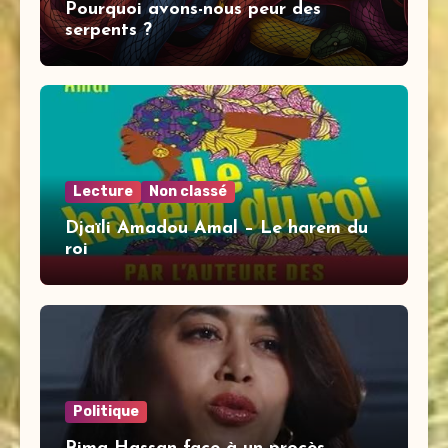
Pourquoi avons-nous peur des
serpents ?
Lecture
Non classé
Djaïli Amadou Amal – Le harem du
roi
Politique