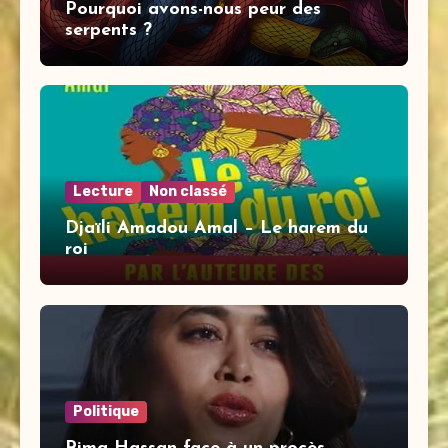
Pourquoi avons-nous peur des
serpents ?
Lecture
Non classé
Djaïli Amadou Amal – Le harem du
roi
Politique