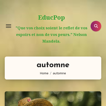
Aller
au
EducPop
contenu
principal
"Que vos choix soient le reflet de vos
espoirs et non de vos peurs." Nelson
Mandela.
automne
Home
automne