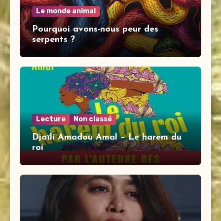
Le monde animal
Pourquoi avons-nous peur des
serpents ?
Lecture
Non classé
Djaïli Amadou Amal – Le harem du
roi