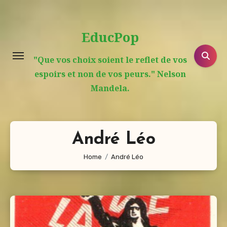
Aller
au
EducPop
contenu
principal
"Que vos choix soient le reflet de vos
espoirs et non de vos peurs." Nelson
Mandela.
André Léo
Home
André Léo